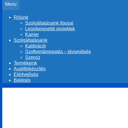
Menu
Rólunk
Szolgáltatásaink típusai
Legsikeresebb projektek
Karrier
Szolgáltatásaink
Kalibráció
Szoftvertámogatás – távsegítség
Szerviz
Termékeink
Auditfelkészítés
Elérhetőség
Belépés