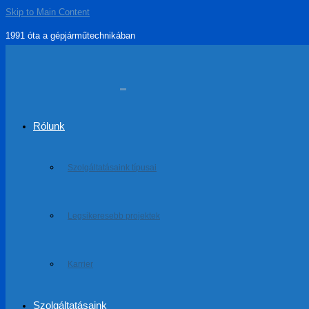
Skip to Main Content
1991 óta a gépjárműtechnikában
Rólunk
Szolgáltatásaink típusai
Legsikeresebb projektek
Karrier
Szolgáltatásaink