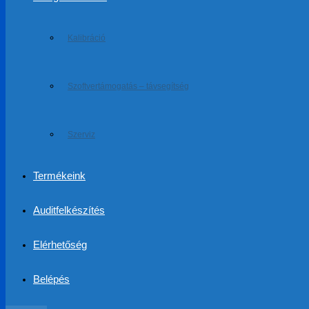
Kalibráció
Szoftvertámogatás – távsegítség
Szerviz
Termékeink
Auditfelkészítés
Elérhetőség
Belépés